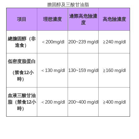
膽固醇及三酸甘油脂
邊際高危險濃
項目
理想濃度
高危險濃度
度
總膽固醇（非
＜
200mg/dl
200~239 mg/dl
≧
240 mg/dl
進食）
低密度脂蛋白
＜
130 mg/dl
130~159 mg/dl
≧
160 mg/dl
（禁食
12小
時）
血液三酸甘油
脂（禁食
12小
＜
200 mg/dl
200~400 mg/dl
≧
400 mg/dl
時）