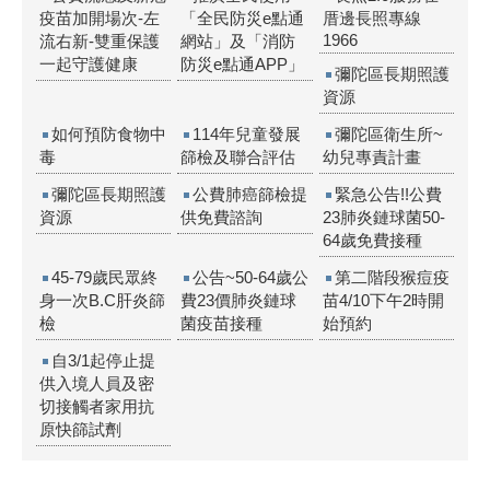
疫苗加開場次-左
「全民防災e點通
厝邊長照專線
1966
流右新-雙重保護
網站」及「消防
一起守護健康
防災e點通APP」
彌陀區長期照護
資源
如何預防食物中
114年兒童發展
彌陀區衛生所~
毒
篩檢及聯合評估
幼兒專責計畫
彌陀區長期照護
公費肺癌篩檢提
緊急公告!!公費
資源
供免費諮詢
23肺炎鏈球菌50-
64歲免費接種
45-79歲民眾終
公告~50-64歲公
第二階段猴痘疫
身一次B.C肝炎篩
費23價肺炎鏈球
苗4/10下午2時開
檢
菌疫苗接種
始預約
自3/1起停止提
供入境人員及密
切接觸者家用抗
原快篩試劑