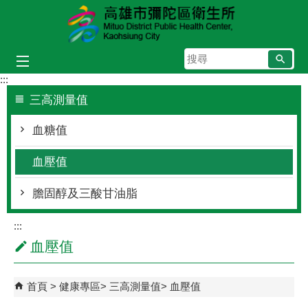
跳到主要內容區塊
搜
尋
:::
三高測量值
血糖值
血壓值
膽固醇及三酸甘油脂
:::
血壓值
首頁
健康專區
三高測量值
血壓值