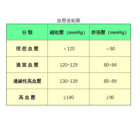
血壓值範圍
分
類
縮收壓（
mmHg）
舒張壓（
mmHg）
理 想 血 壓
＜
120
＜
80
適 當 血 壓
120~129
80~84
邊緣性高血壓
130~139
85~89
高
血 壓
≧
140
≧
90